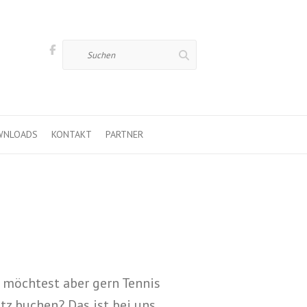
Suchen
WNLOADS
KONTAKT
PARTNER
d möchtest aber gern Tennis
tz buchen? Das ist bei uns