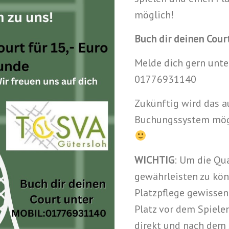
möglich!
Buch dir deinen Court
Melde dich gern unt
01776931140
Zukünftig wird das a
Buchungssystem mögli
WICHTIG
: Um die Qua
gewährleisten zu könn
Platzpflege gewissen
Platz vor dem Spiele
direkt und nach dem