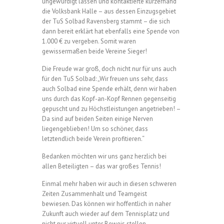
ungewürdigt lassen und kontaktierte kurzerhand
die Volksbank Halle – aus dessen Einzugsgebiet
der TuS Solbad Ravensberg stammt – die sich
dann bereit erklärt hat ebenfalls eine Spende von
1.000 € zu vergeben. Somit waren
gewissermaßen beide Vereine Sieger!
Die Freude war groß, doch nicht nur für uns auch
für den TuS Solbad: „Wir freuen uns sehr, dass
auch Solbad eine Spende erhält, denn wir haben
uns durch das Kopf-an-Kopf Rennen gegenseitig
gepuscht und zu Höchstleistungen angetrieben! –
Da sind auf beiden Seiten einige Nerven
liegengeblieben! Um so schöner, dass
letztendlich beide Verein profitieren.“
Bedanken möchten wir uns ganz herzlich bei
allen Beteiligten – das war großes Tennis!
Einmal mehr haben wir auch in diesen schweren
Zeiten Zusammenhalt und Teamgeist
bewiesen.
Das können wir hoffentlich in naher
Zukunft auch wieder auf dem Tennisplatz und
nicht nur virtuell unter Beweis stellen.