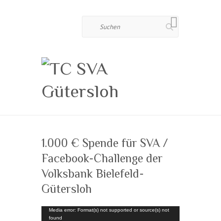
Suchen
1.000 € Spende für SVA /
Facebook-Challenge der
Volksbank Bielefeld-
Gütersloh
Video-
Media error: Format(s) not supported or source(s) not
found
Player