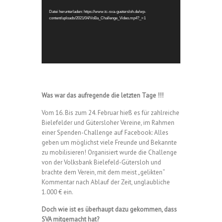
Datei herunterladen: https://www.tc-sva-guetersloh.de/wp-
content/uploads/2021/04/VoBa_Challenge_Video.mp4?_=1
Was war das aufregende die letzten Tage !!!
Vom 16. Bis zum 24. Februar hieß es für zahlreiche
Bielefelder und Gütersloher Vereine, im Rahmen
einer Spenden-Challenge auf Facebook: Alles
geben um möglichst viele Freunde und Bekannte
zu mobilisieren! Organisiert wurde die Challenge
von der Volksbank Bielefeld-Gütersloh und
brachte dem Verein, mit dem meist „gelikten“
Kommentar nach Ablauf der Zeit, unglaubliche
1.000 € ein.
Doch wie ist es überhaupt dazu gekommen, dass
SVA mitgemacht hat?