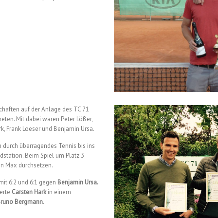
chaften auf der Anlage des TC 71
reten. Mit dabei waren Peter Lößer,
, Frank Loeser und Benjamin Ursa.
 durch überragendes Tennis bis ins
ndstation. Beim Spiel um Platz 3
gen Max durchsetzen.
it 6:2 und 6:1 gegen
Benjamin Ursa.
ierte
Carsten Hark
in einem
runo Bergmann
.