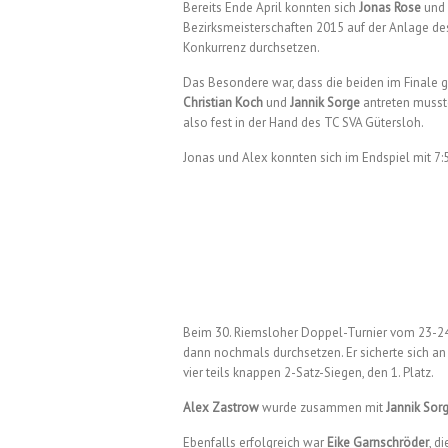
Bereits Ende April konnten sich
Jonas Rose
und
Bezirksmeisterschaften 2015 auf der Anlage de
Konkurrenz durchsetzen.
Das Besondere war, dass die beiden im Finale 
Christian Koch
und
Jannik Sorge
antreten musst
also fest in der Hand des TC SVA Gütersloh.
Jonas und Alex konnten sich im Endspiel mit 7:
Beim 30. Riemsloher Doppel-Turnier vom 23-2
dann nochmals durchsetzen. Er sicherte sich an
vier teils knappen 2-Satz-Siegen, den 1. Platz.
Alex Zastrow
wurde zusammen mit
Jannik Sor
Ebenfalls erfolgreich war
Eike Garnschröder
, d