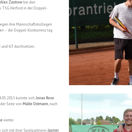
Alex Zastrow
bei den
s TSG Herford in der Doppel-
gegen ihre Mannschaftskollegen
en – die Doppel-Konkurrenz lag
5 und 6:3 durchsetzen.
4.05.2015 konnte sich
Jonas Rose
 der Seite von
Malte Ostmann
, nach
ge
vierter.
ie sich mit ihrer Spielpartnerin
Jasmin