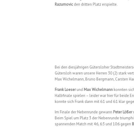
Razumovic
den dritten Platz erspielte.
Bei den diesjährigen Gütersloher Stadtmeisters
Gütersloh waren unsere Herren 30 (2) stark vert
Max Wichelmann, Bruno Bergmann, Carsten Hark
Frank Loeser
und
Max Wichelmann
konnten sich
Halbfinale spielen – leider war hier für beide E
konnte sich Frank dann mit 6:1 und 6:1 klar ge
Im Finale der Nebenrunde gewann
Peter Lößer
m
Beim Spiel um Platz 3 der Nebenrunde triumph
spannenden Match mit 4:6, 6:3 und 10:6 gegen
B