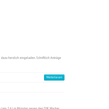
dazu herzlich eingeladen. Schriftlich Anträge
Weiterlesen
lg (am 2.6.) in Münster gegen den DJK Wacker