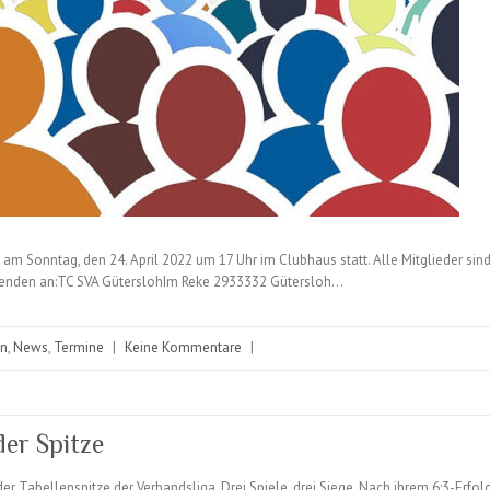
m Sonntag, den 24. April 2022 um 17 Uhr im Clubhaus statt. Alle Mitglieder sind 
Zu senden an:TC SVA GüterslohIm Reke 2933332 Gütersloh…
in
,
News
,
Termine
|
Keine Kommentare
|
er Spitze
r Tabellenspitze der Verbandsliga. Drei Spiele, drei Siege. Nach ihrem 6:3-Erfo