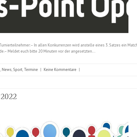
 Turnierteilnehmer:– In allen Konkurrenzen wird anstelle eines 3. Satzes ein Match-
nde.– Meldet euch bitte 20 Minuten vor der angesetzten…
n
,
News
,
Sport
,
Termine
|
Keine Kommentare
|
 2022