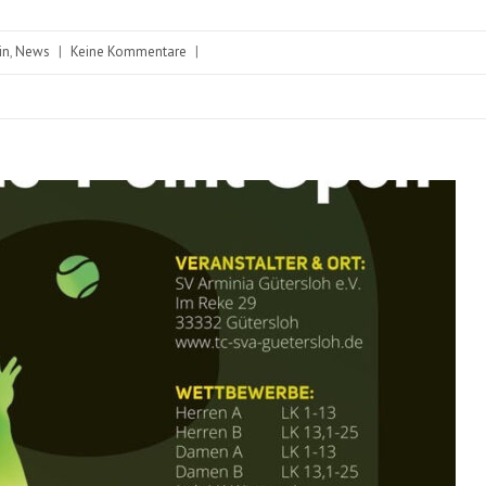
in
,
News
|
Keine Kommentare
|