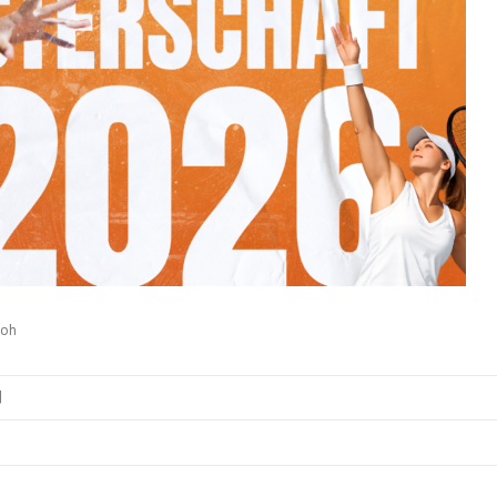
loh
|
6