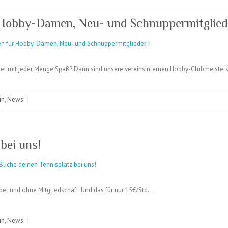
 Hobby-Damen, Neu- und Schnuppermitgliede
ber mit jeder Menge Spaß? Dann sind unsere vereinsinternen Hobby-Clubmeistersc
in
,
News
|
bei uns!
bel und ohne Mitgliedschaft. Und das für nur 15€/Std. .
in
,
News
|